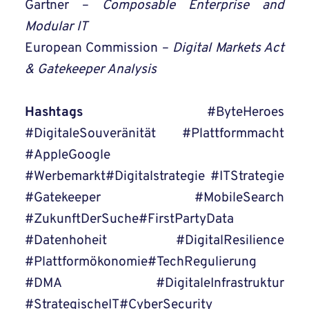
Gartner –
Composable Enterprise and
Modular IT
European Commission –
Digital Markets Act
& Gatekeeper Analysis
Hashtags
#ByteHeroes
#DigitaleSouveränität #Plattformmacht
#AppleGoogle
#Werbemarkt#Digitalstrategie #ITStrategie
#Gatekeeper #MobileSearch
#ZukunftDerSuche#FirstPartyData
#Datenhoheit #DigitalResilience
#Plattformökonomie#TechRegulierung
#DMA #DigitaleInfrastruktur
#StrategischeIT#CyberSecurity