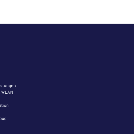
n
eistungen
& WLAN
tion
loud